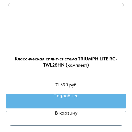
R)
Классическая сплит-система TRIUMPH LITE RC-
С
TWL28HN (комплект)
31 590
руб.
Подробнее
В корзину