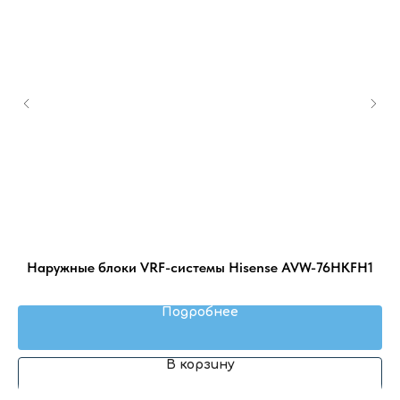
FA
Наружные блоки VRF-системы Hisense AVW-76HKFH1
В
Подробнее
В корзину