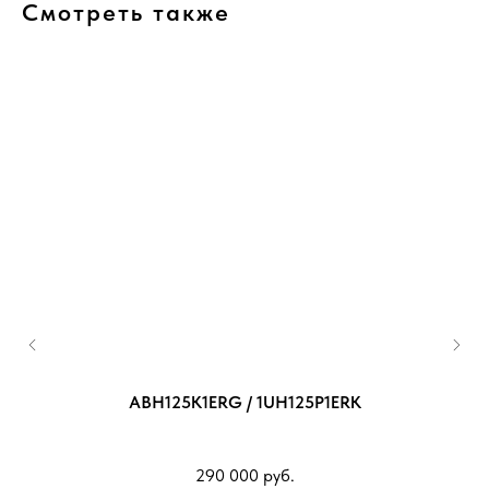
Смотреть также
ABH125K1ERG / 1UH125P1ERK
К
290 000
руб.