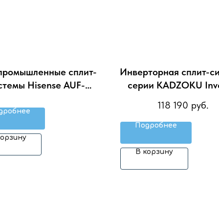
промышленные сплит-
Инверторная сплит-с
стемы Hisense AUF-
серии KADZOKU Inve
R6SM/AUW-48H6SE1
2025 RAC-I-KD75HP
118 190
руб.
(комплект)
дробнее
Подробнее
корзину
В корзину