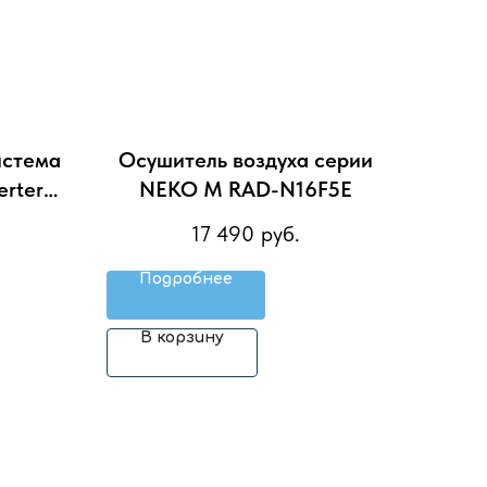
истема
Осушитель воздуха серии
rter
NEKO M RAD-N16F5E
.D03
17 490
руб.
Подробнее
В корзину