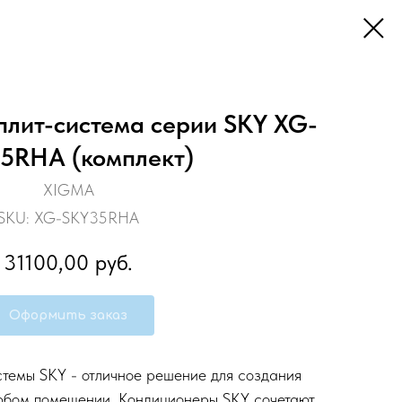
плит-система серии SKY XG-
5RHA (комплект)
XIGMA
SKU:
XG-SKY35RHA
31100,00
руб.
Оформить заказ
стемы SKY - отличное решение для создания
юбом помещении. Кондиционеры SKY сочетают