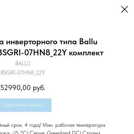
а инверторного типа Ballu
BSGRI-07HN8_22Y комплект
BALLU
BSGRI-07HN8_22Y
52990,00
руб.
Оформить заказ
йный срок: 4 года/ Мин. рабочая температура
лока: -15 °С/ Серия: Greenland DC/ Страна