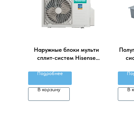
Наружные блоки мульти
Полу
сплит-систем Hisense
си
AMW2-14U4RGC LP
12H
Подробнее
По
В корзину
В 