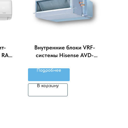
ит-
Внутренние блоки VRF-
N RAC-
cистемы Hisense AVD-
ект)
12HCFCH
Подробнее
В корзину