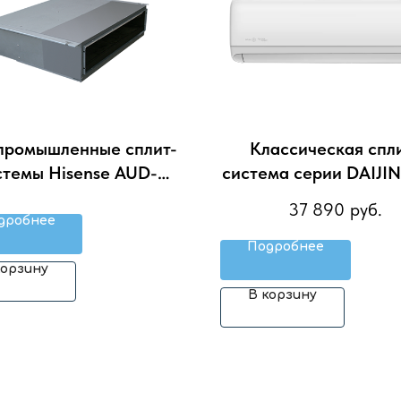
промышленные сплит-
Классическая спл
стемы Hisense AUD-
система серии DAIJI
X4SNL/AUW-12H4SV
DA25HP.D01 (компл
37 890
руб.
дробнее
Подробнее
корзину
В корзину