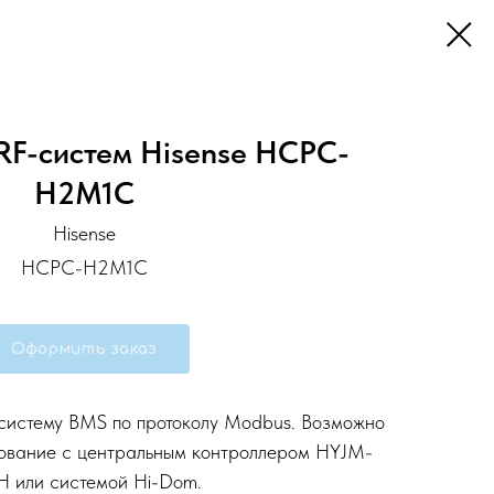
RF-систем Hisense HCPC-
H2M1C
Hisense
HCPC-H2M1C
Оформить заказ
систему BMS по протоколу Modbus. Возможно
ование с центральным контроллером HYJM-
H или системой Hi-Dom.