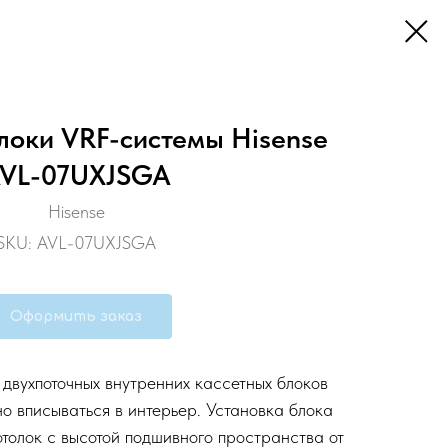
локи VRF-cистемы Hisense
VL-07UXJSGA
Hisense
SKU:
AVL-07UXJSGA
Оформить заказ
двухпоточных внутренних кассетных блоков
о вписываться в интерьер. Установка блока
толок с высотой подшивного пространства от