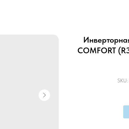
Инверторная
COMFORT (R3
SKU