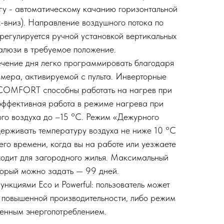
гу - автоматическому качанию горизонтальной
-вниз). Направление воздушного потока по
 регулируется ручной установкой вертикальных
алюзи в требуемое положение.
ечение дня легко программировать благодаря
ймера, активируемой с пульта. Инверторные
-COMFORT способны работать на нагрев при
 эффективная работа в режиме нагрева при
го воздуха до –15 °C. Режим «Дежурного
держивать температуру воздуха не ниже 10 °C
его времени, когда вы на работе или уезжаете
дходит для загородного жилья. Максимальный
торый можно задать — 99 дней.
нкциями Eco и Powerful: пользователь может
 повышенной производительности, либо режим
енным энергопотреблением.