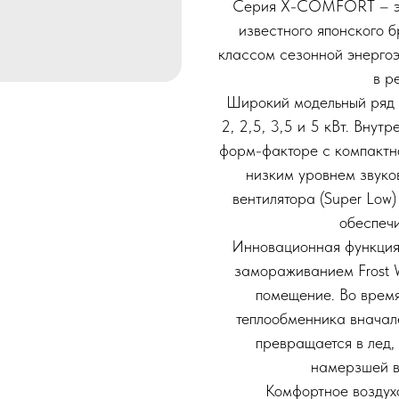
Серия X-COMFORT – эт
известного японского б
классом сезонной энергоэ
в р
Широкий модельный ряд 
2, 2,5, 3,5 и 5 кВт. Внут
форм-факторе с компактн
низким уровнем звуко
вентилятора (Super Low)
обеспеч
Инновационная функция 
замораживанием Frost W
помещение. Во время
теплообменника вначале
превращается в лед,
намерзшей в
Комфортное воздух