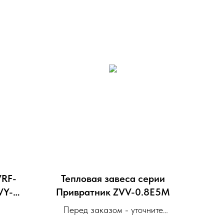
VRF-
Тепловая завеса серии
VY-
Привратник ZVV-0.8E5M
Перед заказом - уточните
наличие