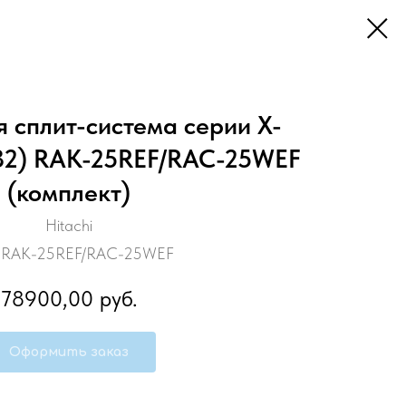
 сплит-система серии X-
2) RAK-25REF/RAC-25WEF
(комплект)
Hitachi
:
RAK-25REF/RAC-25WEF
78900,00
руб.
Оформить заказ