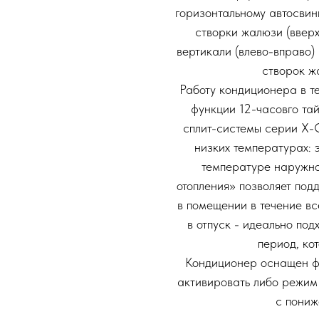
горизонтальному автосвин
створки жалюзи (вверх
вертикали (влево-вправо)
створок ж
Работу кондиционера в т
функции 12-часовго та
сплит-системы серии X
низких температурах:
температуре наружно
отопления» позволяет под
в помещении в течение вс
в отпуск - идеально по
период, ко
Кондиционер оснащен фу
активировать либо режим
с пониж