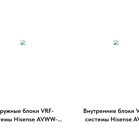
ружные блоки VRF-
Внутренние блоки 
темы Hisense AVWW-
cистемы Hisense A
154FKFW1
07UXJSJA