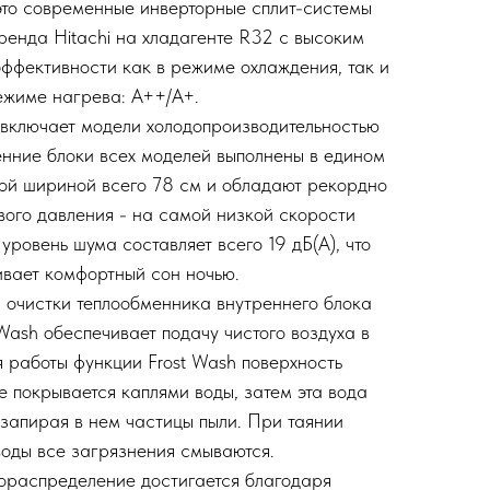
о современные инверторные сплит-системы
ренда Hitachi на хладагенте R32 с высоким
ффективности как в режиме охлаждения, так и
ежиме нагрева: А++/A+.
включает модели холодопроизводительностью
ренние блоки всех моделей выполнены в едином
ой шириной всего 78 см и обладают рекордно
вого давления - на самой низкой скорости
 уровень шума составляет всего 19 дБ(А), что
ивает комфортный сон ночью.
очистки теплообменника внутреннего блока
ash обеспечивает подачу чистого воздуха в
 работы функции Frost Wash поверхность
 покрывается каплями воды, затем эта вода
 запирая в нем частицы пыли. При таянии
оды все загрязнения смываются.
ораспределение достигается благодаря