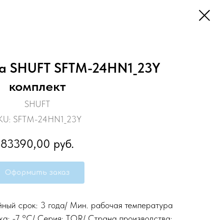
ма SHUFT SFTM-24HN1_23Y
комплект
SHUFT
KU:
SFTM-24HN1_23Y
83390,00
руб.
Оформить заказ
йный срок: 3 года/ Мин. рабочая температура
ка: -7 °С/ Серия: TOR/ Страна производства: