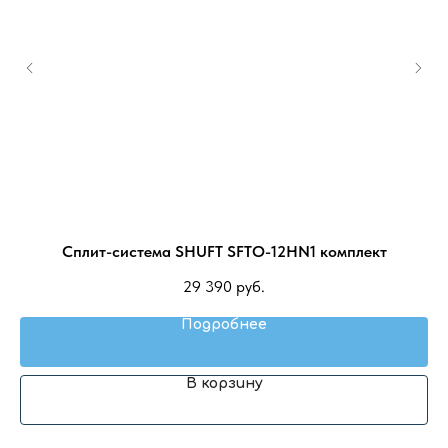
C-
Сплит-система SHUFT SFTO-12HN1 комплект
К
29 390
руб.
Подробнее
В корзину