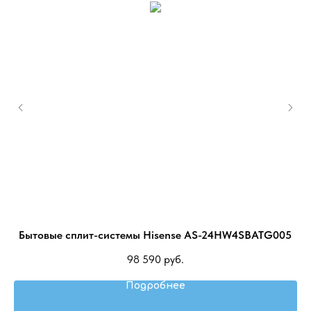
FCH
Бытовые сплит-системы Hisense AS-24HW4SBATG005
К
98 590
руб.
Подробнее