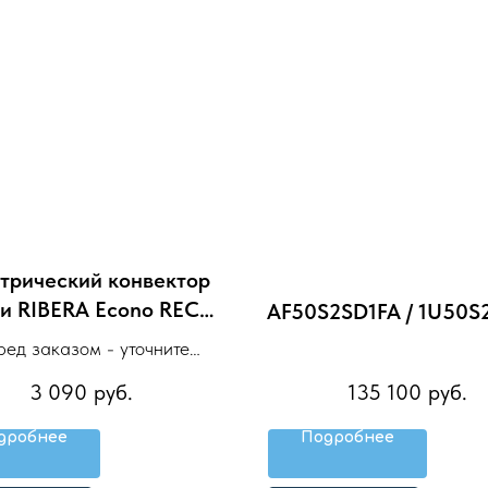
трический конвектор
и RIBERA Econo REC-
AF50S2SD1FA / 1U50S
RE1000M
ед заказом - уточните
наличие
3 090
руб.
135 100
руб.
дробнее
Подробнее