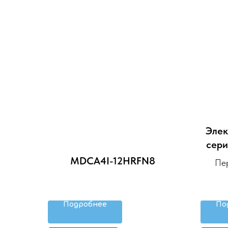
Элек
сери
MDCA4I-12HRFN8
Пер
Подробнее
По