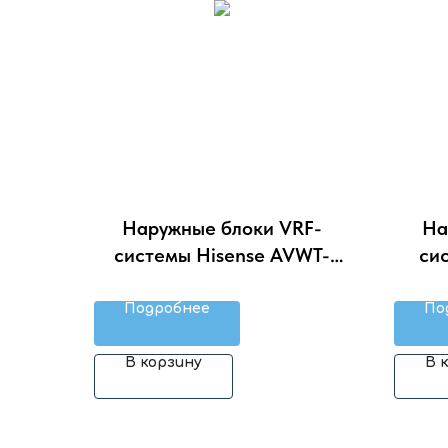
Наружные блоки VRF-
На
системы Hisense AVWT-
си
232HKFSXA
Подробнее
По
В корзину
В 