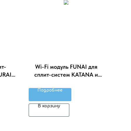
ит-
Wi-Fi модуль FUNAI для
URAI
сплит-систем KATANA и
3
KADZOKU AEL-W4G2F
Подробнее
В корзину