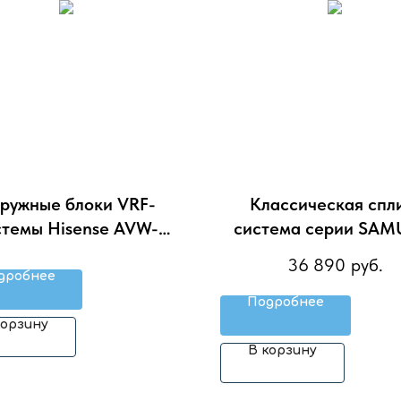
ружные блоки VRF-
Классическая спл
стемы Hisense AVW-
система серии SAM
38HJFH
RAC-SM35HP.D0
36 890
руб.
(комплект)
дробнее
Подробнее
корзину
В корзину