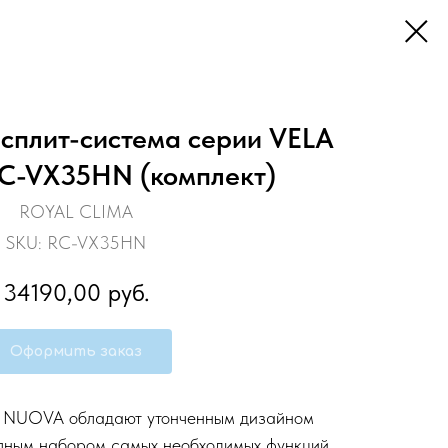
сплит-система серии VELA
-VX35HN (комплект)
ROYAL CLIMA
SKU:
RC-VX35HN
34190,00
руб.
Оформить заказ
 NUOVA обладают утонченным дизайном
олным набором самых необходимых функций,