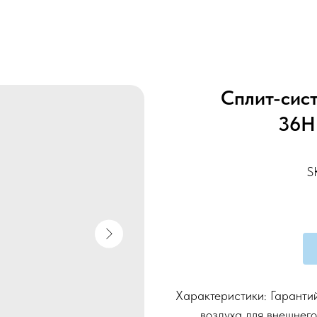
Сплит-сис
36H
S
Характеристики: Гаранти
воздуха для внешнего