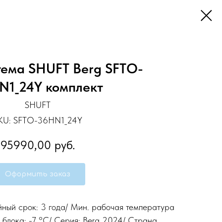
тема SHUFT Berg SFTO-
N1_24Y комплект
SHUFT
KU:
SFTO-36HN1_24Y
95990,00
руб.
Оформить заказ
йный срок: 3 года/ Мин. рабочая температура
 блока: -7 °С/ Серия: Berg 2024/ Страна